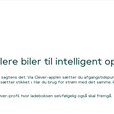
ores forhandlere
Clever One med ladeboks
Fri opladning
ere biler til intelligent 
 du sagtens det. Via Clever-app'en sætter du afgangstidspun
du sætter stikket i. Har du brug for strøm med det samme, ka
ver-profil, hvor ladeboksen selvfølgelig også skal fremgå.