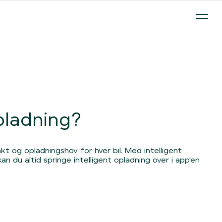
 på abonnement - ude og hjemme.
Clever Box
Opladning på 
opladning?
kt og opladningshov for hver bil. Med intelligent
n du altid springe intelligent opladning over i app'en