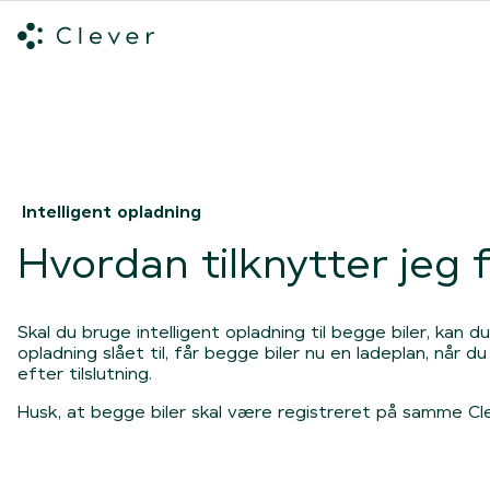
Alle ladeløsninger
Hvilken ladeløsning skal du vælge?
Mød v
Spring navigation over
Intelligent opladning
Hvordan tilknytter jeg fl
Skal du bruge intelligent opladning til begge biler, kan
opladning slået til, får begge biler nu en ladeplan, når 
efter tilslutning.
Husk, at begge biler skal være registreret på samme Cle