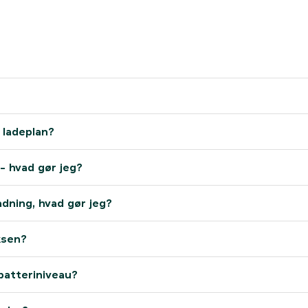
 ladeplan?
 - hvad gør jeg?
ladning, hvad gør jeg?
oksen?
 batteriniveau?