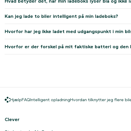
Hvad betyder det, når min ladeboks lyser blå og ikke 
Kan jeg lade to biler intelligent på min ladeboks?
Hvorfor har jeg ikke ladet med udgangspunkt i min bils
Hvorfor er der forskel på mit faktiske batteri og den 
Hjælp
FAQ
Intelligent opladning
Hjælp
FAQ
Intelligent opladning
Hvordan tilknytter jeg flere biler t
Hjem
Clever