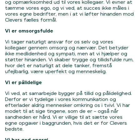
og opmærksomhed ud til vores kollegaer. Vi evner at
tæmme vores ego, og vi ved, at succes ikke måles i
vores egne bedrifter, men i at vi løfter hinanden mod
Clevers fælles formål.
Vi er omsorgsfulde
Vi tager naturligt ansvar for os selv og vores
kollegaer gennem omsorg og nærvær. Det betyder
ikke medlidenhed og sympati, men at vi hjælper og
støtter hinanden. Vi skaber trygge og tillidsfulde rum,
hvor det er naturligt at dele tanker, fremstå
ufejlbarlig, være uperfekt og menneskelig.
Vi er pålidelige
Vi ved, at samarbejde bygger på tillid og pålidelighed.
Derfor er vi tydelige i vores kommunikation og
efterlader aldrig mennesker omkring os i tvivl. Vi har
modet til at sige tingene, som de er - også når
sandheden er hård. Vi er villige til at sætte vores
egne opgaver i baggrunden, hvis det er for Clevers
bedste.
Vi har god energi