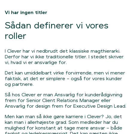
Vi har ingen titler
Sådan definerer vi vores
roller
I Clever har vi nedbrudt det klassiske magthierarki.
Derfor har vi ikke traditionelle titler. I stedet skriver
vi, hvad vi er ansvarlige for.
Det kan umiddelbart virke forvirrende, men vi mener
faktisk, at det er simplere
– ogs
å for vores kunder
og partnere.
Så hos Clever er man Ansvarlig for kunderådgivning
frem for Senior Client Relations Manager eller
Ansvarlig for design frem for Executive Design Lead.
Men kan man så ikke gøre karriere i Clever? Jo, det
kan man i allerhøjeste grad. Som medleder har du
mulighed for konstant at tage mere ansvar
– b
åde
fagligt og ledelsesmæssigt. Det kan næsten ikke