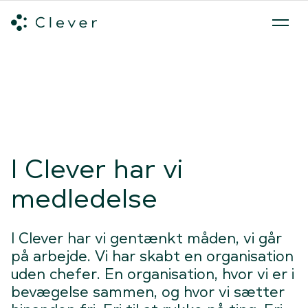
Alle ladeløsninger
Hvilken ladeløsning skal du vælge?
Mød v
Spring navigation over
I Clever har vi
medledelse
I Clever har vi gentænkt måden, vi går
på arbejde. Vi har skabt en organisation
uden chefer. En organisation, hvor vi er i
bevægelse sammen, og hvor vi sætter