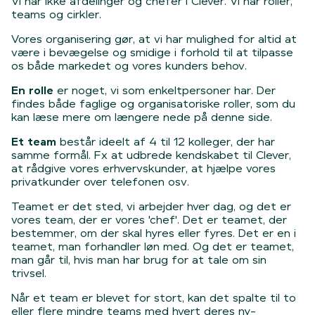
Vi har ikke afdelinger og chefer i Clever. Vi har roller,
teams og cirkler.
Vores organisering gør, at vi har mulighed for altid at
være i bevægelse og smidige i forhold til at tilpasse
os både markedet og vores kunders behov.
En rolle
er noget, vi som enkeltpersoner har. Der
findes både faglige og organisatoriske roller, som du
kan læse mere om længere nede på denne side.
Et team
består ideelt af 4 til 12 kolleger, der har
samme formål. Fx at udbrede kendskabet til Clever,
at rådgive vores erhvervskunder, at hjælpe vores
privatkunder over telefonen osv.
Teamet er det sted, vi arbejder hver dag, og det er
vores team, der er vores 'chef'. Det er teamet, der
bestemmer, om der skal hyres eller fyres. Det er en i
teamet, man forhandler løn med. Og det er teamet,
man går til, hvis man har brug for at tale om sin
trivsel.
Når et team er blevet for stort, kan det spalte til to
eller flere mindre teams med hvert deres ny-