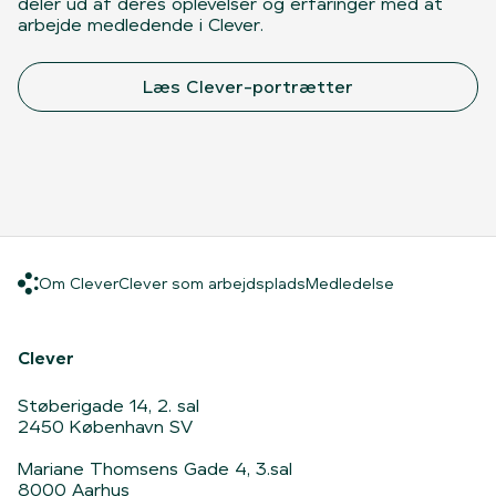
deler ud af deres oplevelser og erfaringer med at
arbejde medledende i Clever.
Læs Clever-portrætter
Om Clever
Clever som arbejdsplads
Medledelse
Om Clever
Clever som arbejdsplads
Medledelse
Hjem
Clever
Støberigade 14, 2. sal
2450 København SV
Mariane Thomsens Gade 4, 3.sal
8000 Aarhus