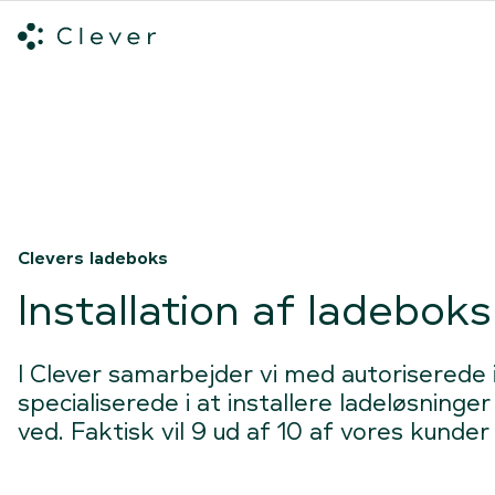
Alle ladeløsninger
Hvilken ladeløsning skal du vælge?
Mød v
Spring navigation over
Clevers ladeboks
Installation af ladeboks
I Clever samarbejder vi med autoriserede 
specialiserede i at installere ladeløsninger
ved. Faktisk vil 9 ud af 10 af vores kunder