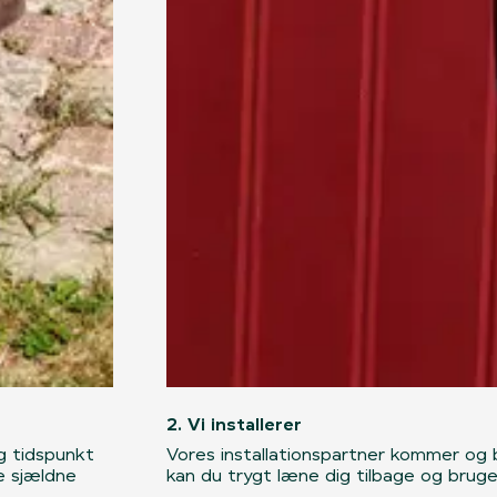
2. Vi installerer
og tidspunkt
Vores installationspartner kommer og 
ke sjældne
kan du trygt læne dig tilbage og bruge