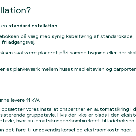
lation?
å en
standardinstallation
.
f ladeboksen på væg med synlig kabelføring af standardkabe
fri adgangsvej.
oksen skal være placeret på/i samme bygning eller der sk
r er et plankeværk mellem huset med eltavlen og carporten
nne levere 11 kW.
 opsætter vores installationspartner en automatsikring i 
sterende gruppetavle. Hvis der ikke er plads i den eksiste
avle, hvor automatsikringen/kombirelæet til ladeboksen i
 kan det føre til unødvendig kørsel og ekstraomkostninger.