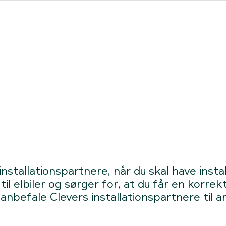
ores forhandlere
Clever One med ladeboks
Fri opladning
installationspartnere, når du skal have ins
 til elbiler og sørger for, at du får en korre
 anbefale Clevers installationspartnere til a