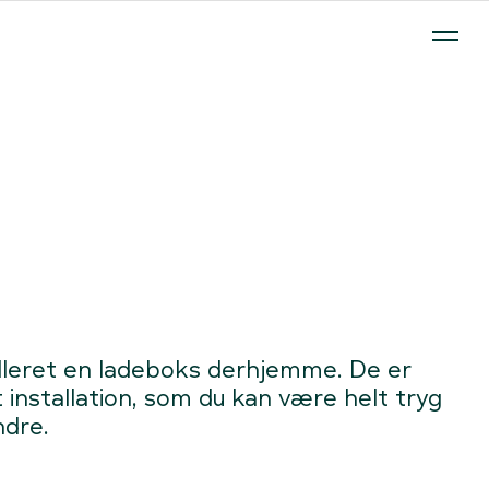
 på abonnement - ude og hjemme.
Clever Box
Opladning på 
talleret en ladeboks derhjemme. De er
kt installation, som du kan være helt tryg
ndre.