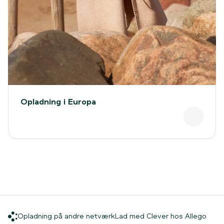
Opladning i Europa
Opladning på andre netværk
Lad 
Opladning på andre netværk
Lad med Clever hos Allego