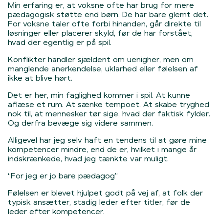
Min erfaring er, at voksne ofte har brug for mere
pædagogisk støtte end børn. De har bare glemt det.
For voksne taler ofte forbi hinanden, går direkte til
løsninger eller placerer skyld, før de har forstået,
hvad der egentlig er på spil.
Konflikter handler sjældent om uenigher, men om
manglende anerkendelse, uklarhed eller følelsen af
ikke at blive hørt.
Det er her, min faglighed kommer i spil. At kunne
aflæse et rum. At sænke tempoet. At skabe tryghed
nok til, at mennesker tør sige, hvad der faktisk fylder.
Og derfra bevæge sig videre sammen.
Alligevel har jeg selv haft en tendens til at gøre mine
kompetencer mindre, end de er, hvilket i mange år
indskrænkede, hvad jeg tænkte var muligt.
“For jeg er jo bare pædagog”
Følelsen er blevet hjulpet godt på vej af, at folk der
typisk ansætter, stadig leder efter titler, før de
leder efter kompetencer.