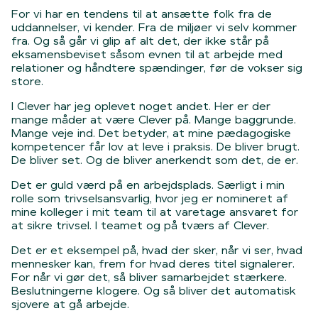
For vi har en tendens til at ansætte folk fra de
uddannelser, vi kender. Fra de miljøer vi selv kommer
fra. Og så går vi glip af alt det, der ikke står på
eksamensbeviset såsom evnen til at arbejde med
relationer og håndtere spændinger, før de vokser sig
store.
I Clever har jeg oplevet noget andet. Her er der
mange måder at være Clever på. Mange baggrunde.
Mange veje ind. Det betyder, at mine pædagogiske
kompetencer får lov at leve i praksis. De bliver brugt.
De bliver set. Og de bliver anerkendt som det, de er.
Det er guld værd på en arbejdsplads. Særligt i min
rolle som trivselsansvarlig, hvor jeg er nomineret af
mine kolleger i mit team til at varetage ansvaret for
at sikre trivsel. I teamet og på tværs af Clever.
Det er et eksempel på, hvad der sker, når vi ser, hvad
mennesker kan, frem for hvad deres titel signalerer.
For når vi gør det, så bliver samarbejdet stærkere.
Beslutningerne klogere. Og så bliver det automatisk
sjovere at gå arbejde.