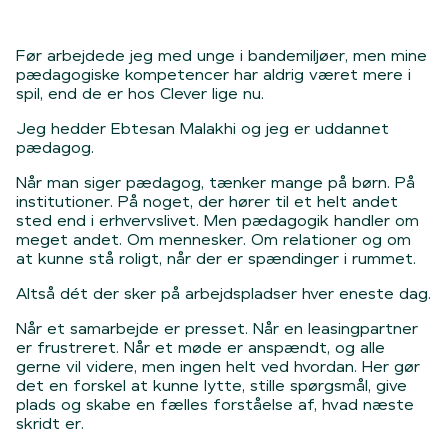
Før arbejdede jeg med unge i bandemiljøer, men mine
pædagogiske kompetencer har aldrig været mere i
spil, end de er hos Clever lige nu.
Jeg hedder Ebtesan Malakhi og jeg er uddannet
pædagog.
Når man siger pædagog, tænker mange på børn. På
institutioner. På noget, der hører til et helt andet
sted end i erhvervslivet. Men pædagogik handler om
meget andet. Om mennesker. Om relationer og om
at kunne stå roligt, når der er spændinger i rummet.
Altså dét der sker på arbejdspladser hver eneste dag.
Når et samarbejde er presset. Når en leasingpartner
er frustreret. Når et møde er anspændt, og alle
gerne vil videre, men ingen helt ved hvordan. Her gør
det en forskel at kunne lytte, stille spørgsmål, give
plads og skabe en fælles forståelse af, hvad næste
skridt er.