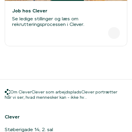
Job hos Clever
Se ledige stillinger og læs om
rekrutteringsprocessen i Clever.
Om Clever
Clever som arbejdsplads
Clever 
Om Clever
Clever som arbejdsplads
Clever portrætter
Hjem
Når vi ser, hvad mennes
Når vi ser, hvad mennesker kan - ikke hv...
Clever
Støberigade 14, 2. sal