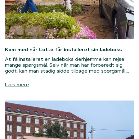
Kom med når Lotte får installeret sin ladeboks
At få installeret en ladeboks derhjemme kan rejse
mange spørgsmål. Selv når man har forberedt sig
godt, kan man stadig sidde tilbage med spørgsmål.
Hvor kommer den til at sidde? Hvordan kommer
installationen til at se ud? Vi fulgte Lotte, da Clevers
Læs mere
installationspartnere kom på besøg for at installere
hendes ladeboks. Her får du hele historien og
forhåbentligt svar på nogle af de spørgsmål, du selv
sidder med.