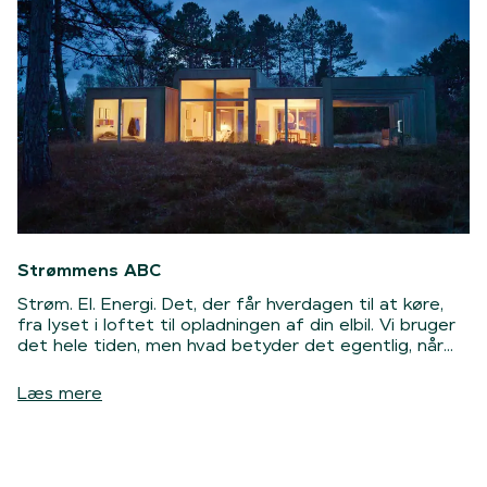
Strømmens ABC
Strøm. El. Energi. Det, der får hverdagen til at køre,
fra lyset i loftet til opladningen af din elbil. Vi bruger
det hele tiden, men hvad betyder det egentlig, når
der står kWh, spotpris eller netselskab på din
elregning? Bare rolig. Du behøver ikke være en
Læs mere
strømnørd, ligesom os i Clever, for at følge med. Her
har vi samlet Strømmens ABC, så du nemt kan få styr
på de vigtigste begreber og blive lidt klogere på det,
der strømmer gennem din hverdag.