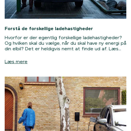
Forstå de forskellige ladehastigheder
Hvorfor er der egentlig forskellige ladehastigheder?
Og hvilken skal du vælge, når du skal have ny energi på
din elbil? Det er heldigvis nemt at finde ud af. Læs
blot med her og find ud af, hvor lang tid det tager at
lade en elbil op.
Læs mere