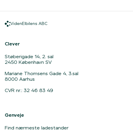
Viden
Elbilens ABC
Viden
Elbilens ABC
Hjem
Clever
Støberigade 14, 2. sal
2450 København SV
Mariane Thomsens Gade 4, 3.sal
8000 Aarhus
CVR nr.: 32 46 83 49
Genveje
Find nærmeste ladestander