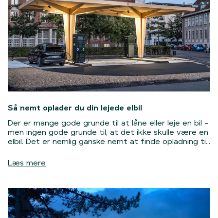
Så nemt oplader du din lejede elbil
Der er mange gode grunde til at låne eller leje en bil -
men ingen gode grunde til, at det ikke skulle være en
elbil. Det er nemlig ganske nemt at finde opladning til
en lejet elbil, også selvom det ikke er noget man gør
til daglig. Læs mere om hvor nemt og hurtigt du får
Læs mere
adgang til opladning, hvad du kan bruge det til og
hvordan er det nu lige det foregår med betalingen.