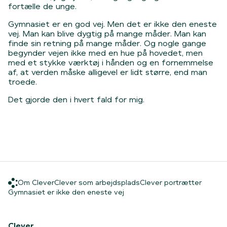
fortælle de unge.
Gymnasiet er en god vej. Men det er ikke den eneste
vej. Man kan blive dygtig på mange måder. Man kan
finde sin retning på mange måder. Og nogle gange
begynder vejen ikke med en hue på hovedet, men
med et stykke værktøj i hånden og en fornemmelse
af, at verden måske alligevel er lidt større, end man
troede.
Det gjorde den i hvert fald for mig.
Om Clever
Clever som arbejdsplads
Clever 
Om Clever
Clever som arbejdsplads
Clever portrætter
Hjem
Gymnasiet er ikke den eneste
Gymnasiet er ikke den eneste vej
Clever