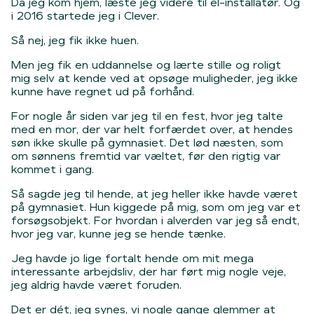
Da jeg kom hjem, læste jeg videre til el-installatør. Og
i 2016 startede jeg i Clever.
Så nej, jeg fik ikke huen.
Men jeg fik en uddannelse og lærte stille og roligt
mig selv at kende ved at opsøge muligheder, jeg ikke
kunne have regnet ud på forhånd.
For nogle år siden var jeg til en fest, hvor jeg talte
med en mor, der var helt forfærdet over, at hendes
søn ikke skulle på gymnasiet. Det lød næsten, som
om sønnens fremtid var væltet, før den rigtig var
kommet i gang.
Så sagde jeg til hende, at jeg heller ikke havde været
på gymnasiet. Hun kiggede på mig, som om jeg var et
forsøgsobjekt. For hvordan i alverden var jeg så endt,
hvor jeg var, kunne jeg se hende tænke.
Jeg havde jo lige fortalt hende om mit mega
interessante arbejdsliv, der har ført mig nogle veje,
jeg aldrig havde været foruden.
Det er dét, jeg synes, vi nogle gange glemmer at