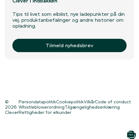
Clever i indbakken
Tips til livet som elbilist, nye ladepunkter på din
vej, produktanbefalinger og andre historier om
opladning.
Tilmeld nyhedsbrev
©
Persondatapolitik
Cookiepolitik
Vilkår
Code of conduct
2026
Whistleblowerordning
Tilgængelighedserklæring
Clever
Rettigheder for elkunder