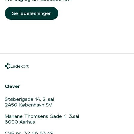
Se ladeløsninger
Ladekort
Ladekort
Hjem
Clever
Støberigade 14, 2. sal
2450 København SV
Mariane Thomsens Gade 4, 3.sal
8000 Aarhus
CVR nr.: 32 46 83 49