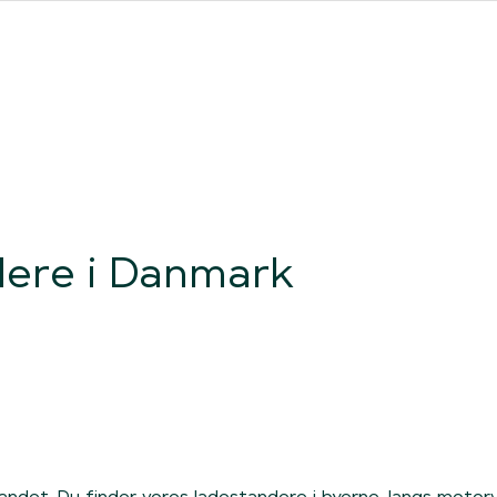
ores forhandlere
Clever One med ladeboks
Fri opladning
ere i Danmark
Loading
 landet. Du finder vores ladestandere i
byerne
, langs motor