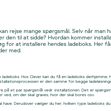
kan rejse mange spørgsmål. Selv når man ha
den til at sidde? Hvordan kommer installati
g for at installere hendes ladeboks. Her får
dder med.
in ladeboks. Hos Clever kan du få en ladeboks derhjemme, h
nstallationsprocessen er den samme for begge ladeløsninge
e på et par spørgsmål vedr. installationen. Det er spørgsmå
 ved, om der skal graves, hvor der skal bores osv.
al have. Derudover vælger du her, hvilken type ladeboks d