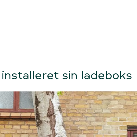
ores forhandlere
Clever One med ladeboks
Fri opladning
nstalleret sin ladeboks