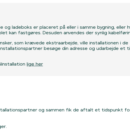
vle og ladeboks er placeret på eller i samme bygning, eller 
blet kan fastgøres. Desuden anvendes der synlig kabelfør
nsker, som krævede ekstraarbejde, ville installationen i d
ers installationspartner besøge din adresse og udarbejde et 
installation
lige her
tallationspartner og sammen fik de aftalt et tidspunkt for
er.