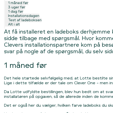
1 måned før
3 uger før
1 dag før
Installationsdagen
Test af ladeboksen
Alt i alt
At få installeret en ladeboks derhjemme 
sidde tilbage med spørgsmål. Hvor kommer 
Clevers installationspartnere kom på besø
svar på nogle af de spørgsmål, du selv si
1 måned før
Det hele startede selvfølgelig med, at Lotte bestilte s
Lige i dette tilfælde er der tale om Clever One - men i
Da Lotte udfyldte bestillingen, blev hun bedt om at svar
installatøren på opgaven, så de allerede inden de kommer
Det er også her du vælger, hvilken farve ladeboks du sk