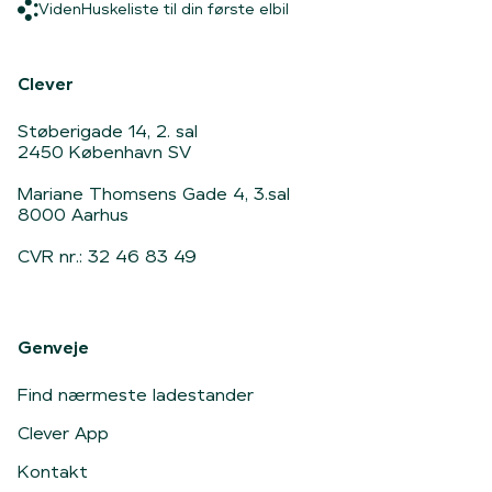
Viden
Huskeliste til din første elbi
Viden
Huskeliste til din første elbil
Hjem
Clever
Støberigade 14, 2. sal
2450 København SV
Mariane Thomsens Gade 4, 3.sal
8000 Aarhus
CVR nr.: 32 46 83 49
Genveje
Find nærmeste ladestander
Clever App
Kontakt