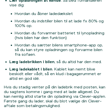
Lær opladningen at kende
. Så bed forhandleren
vise dig:
Hvordan du åbner ladedækslet
Hvordan du indstiller bilen til at lade fx 80% og
100% op.
Hvordan du forvarmer batteriet til lynopladning
(hvis bilen har den funktion)
Hvordan du sætter bilens smartphone-app op,
så du kan styre opladningen og forvarme bilen
fra sofaen.
Læg ladebrikken i bilen
, så du altid har den med.
Læg ladekablet i bilen
. Kablet kan nemt blive
beskidt eller vådt, så en klud i bagagerummet er
altid en god idé.
Hvis du stadig venter på din ladebrik med posten, kan
du sagtens komme i gang med at lade alligevel. Du
kan nemlig altid starte din opladning via Clever-app'en.
Første gang du lader, skal du blot vælge din Clever-
aftale som betalingsmulighed.