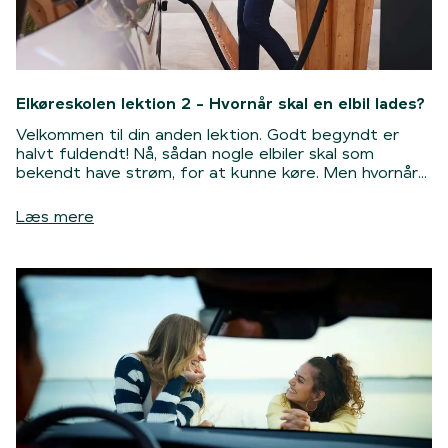
Elkøreskolen lektion 2 - Hvornår skal en elbil lades?
Velkommen til din anden lektion. Godt begyndt er
halvt fuldendt! Nå, sådan nogle elbiler skal som
bekendt have strøm, for at kunne køre. Men hvornår
skal de egentlig oplades? Det får du svar på her i
lektion 2.
Læs mere