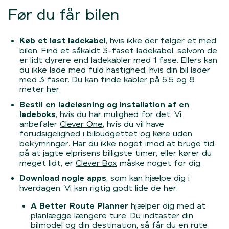
Før du får bilen
Køb et løst ladekabel
, hvis ikke der følger et med
bilen. Find et såkaldt 3-faset ladekabel, selvom de
er lidt dyrere end ladekabler med 1 fase. Ellers kan
du ikke lade med fuld hastighed, hvis din bil lader
med 3 faser. Du kan finde kabler på 5,5 og 8
meter
her
Bestil en ladeløsning og installation af en
ladeboks
, hvis du har mulighed for det. Vi
anbefaler
Clever One
, hvis du vil have
forudsigelighed i bilbudgettet og køre uden
bekymringer. Har du ikke noget imod at bruge tid
på at jagte elprisens billigste timer, eller kører du
meget lidt, er
Clever Box
måske noget for dig.
Download nogle apps
, som kan hjælpe dig i
hverdagen. Vi kan rigtig godt lide de her:
A Better Route Planner
hjælper dig med at
planlægge længere ture. Du indtaster din
bilmodel og din destination, så får du en rute