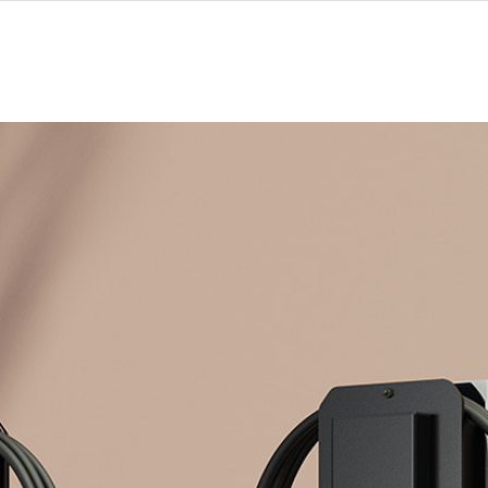
ores forhandlere
Clever One med ladeboks
Fri opladning