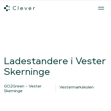
Alle ladeløsninger
Hvilken ladeløsning skal du vælge?
Mød v
Spring navigation over
Ladestandere i Vester
Skerninge
GO2Green - Vester
Vestermarkskolen
Skerninge