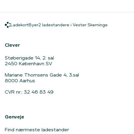
Ladekort
Byer
2 ladestande
Ladekort
Byer
2 ladestandere i Vester Skerninge
Hjem
Clever
Støberigade 14, 2. sal
2450 København SV
Mariane Thomsens Gade 4, 3.sal
8000 Aarhus
CVR nr.: 32 46 83 49
Genveje
Find nærmeste ladestander