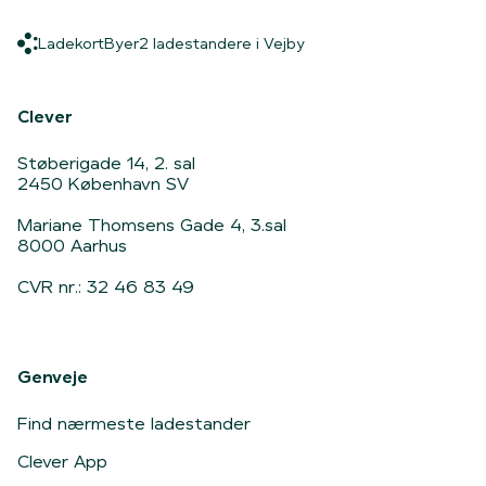
Ladekort
Byer
2 ladestandere i Vejby
Ladekort
Byer
2 ladestandere i Vejby
Hjem
Clever
Støberigade 14, 2. sal
2450 København SV
Mariane Thomsens Gade 4, 3.sal
8000 Aarhus
CVR nr.: 32 46 83 49
Genveje
Find nærmeste ladestander
Clever App