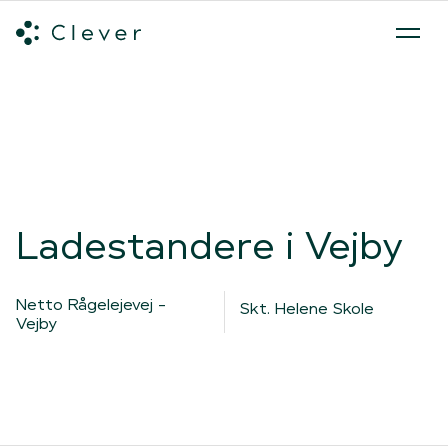
Alle ladeløsninger
Hvilken ladeløsning skal du vælge?
Mød v
Spring navigation over
Ladestandere i Vejby
Netto Rågelejevej -
Skt. Helene Skole
Vejby