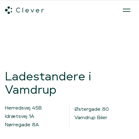
Alle ladeløsninger
Hvilken ladeløsning skal du vælge?
Mød v
Spring navigation over
Ladestandere i
Vamdrup
Herredsvej 45B
Østergade 80
Idrætsvej 1A
Vamdrup Biler
Nørregade 8A