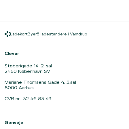
Ladekort
Byer
5 ladestandere i Vam
Ladekort
Byer
5 ladestandere i Vamdrup
Hjem
Clever
Støberigade 14, 2. sal
2450 København SV
Mariane Thomsens Gade 4, 3.sal
8000 Aarhus
CVR nr.: 32 46 83 49
Genveje