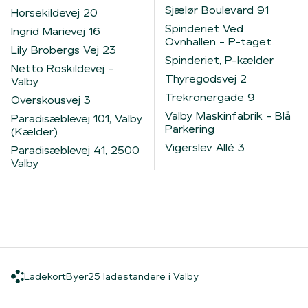
Sjælør Boulevard 91
Horsekildevej 20
Spinderiet Ved
Ingrid Marievej 16
Ovnhallen - P-taget
Lily Brobergs Vej 23
Spinderiet, P-kælder
Netto Roskildevej -
Thyregodsvej 2
Valby
Trekronergade 9
Overskousvej 3
Valby Maskinfabrik - Blå
Paradisæblevej 101, Valby
Parkering
(Kælder)
Vigerslev Allé 3
Paradisæblevej 41, 2500
Valby
Ladekort
Byer
25 ladestandere i Valb
Ladekort
Byer
25 ladestandere i Valby
Hjem