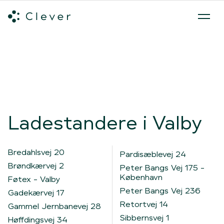
Alle ladeløsninger
Hvilken ladeløsning skal du vælge?
Mød v
Spring navigation over
Ladestandere i Valby
Bredahlsvej 20
Pardisæblevej 24
Brøndkærvej 2
Peter Bangs Vej 175 -
København
Føtex - Valby
Peter Bangs Vej 236
Gadekærvej 17
Retortvej 14
Gammel Jernbanevej 28
Sibbernsvej 1
Høffdingsvej 34