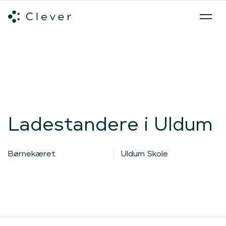
Alle ladeløsninger
Hvilken ladeløsning skal du vælge?
Mød v
Spring navigation over
Ladestandere i Uldum
Børnekæret
Uldum Skole