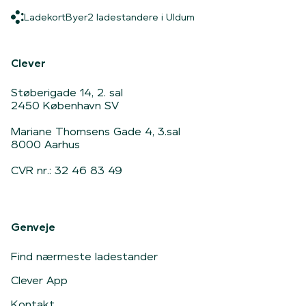
Ladekort
Byer
2 ladestandere i Uldum
Ladekort
Byer
2 ladestandere i Uldum
Hjem
Clever
Støberigade 14, 2. sal
2450 København SV
Mariane Thomsens Gade 4, 3.sal
8000 Aarhus
CVR nr.: 32 46 83 49
Genveje
Find nærmeste ladestander
Clever App
Kontakt