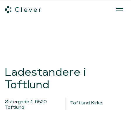
Alle ladeløsninger
Hvilken ladeløsning skal du vælge?
Mød v
Spring navigation over
Ladestandere i
Toftlund
Østergade 1, 6520
Toftlund Kirke
Toftlund