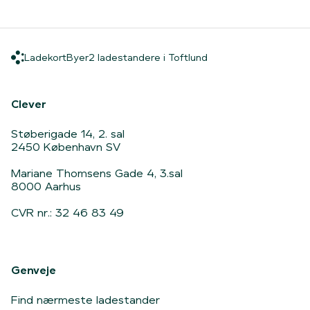
Ladekort
Byer
2 ladestandere i Toft
Ladekort
Byer
2 ladestandere i Toftlund
Hjem
Clever
Støberigade 14, 2. sal
2450 København SV
Mariane Thomsens Gade 4, 3.sal
8000 Aarhus
CVR nr.: 32 46 83 49
Genveje
Find nærmeste ladestander