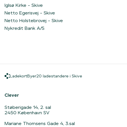
Iglsø Kirke - Skive
Netto Egerisvej - Skive
Netto Holstebrovej - Skive
Nykredit Bank A/S
Ladekort
Byer
20 ladestandere i Skiv
Ladekort
Byer
20 ladestandere i Skive
Hjem
Clever
Støberigade 14, 2. sal
2450 København SV
Mariane Thomsens Gade 4, 3.sal