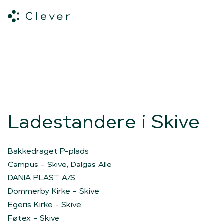
Alle ladeløsninger
Hvilken ladeløsning skal du vælge?
Mød v
Spring navigation over
Ladestandere i Skive
Bakkedraget P-plads
Campus - Skive, Dalgas Alle
DANIA PLAST A/S
Dommerby Kirke - Skive
Egeris Kirke - Skive
Føtex - Skive