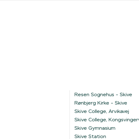
ores forhandlere
Clever One med ladeboks
Fri opladning
Resen Sognehus - Skive
Rønbjerg Kirke - Skive
Skive College, Arvikavej
Skive College, Kongsvingerv
Skive Gymnasium
Skive Station