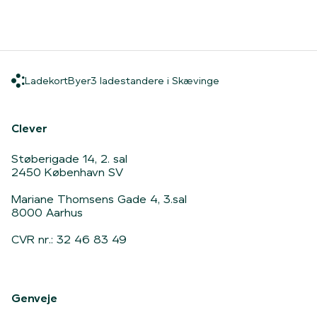
Ladekort
Byer
3 ladestandere i Sk
Ladekort
Byer
3 ladestandere i Skævinge
Hjem
Clever
Støberigade 14, 2. sal
2450 København SV
Mariane Thomsens Gade 4, 3.sal
8000 Aarhus
CVR nr.: 32 46 83 49
Genveje