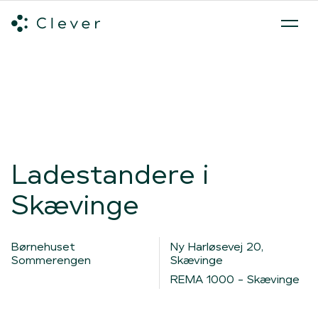
Alle ladeløsninger
Hvilken ladeløsning skal du vælge?
Mød v
Spring navigation over
Ladestandere i
Skævinge
Børnehuset
Ny Harløsevej 20,
Sommerengen
Skævinge
REMA 1000 - Skævinge