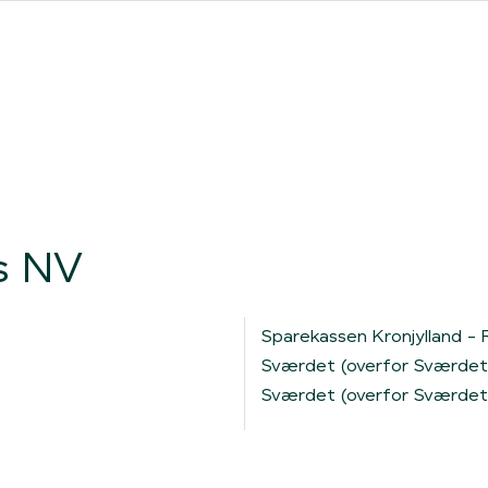
ores forhandlere
Clever One med ladeboks
Fri opladning
s NV
Sparekassen Kronjylland -
Sværdet (overfor Sværdet
Sværdet (overfor Sværdet