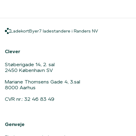
Ladekort
Byer
7 ladestandere i 
Ladekort
Byer
7 ladestandere i Randers NV
Hjem
Clever
Støberigade 14, 2. sal
2450 København SV
Mariane Thomsens Gade 4, 3.sal
8000 Aarhus
CVR nr.: 32 46 83 49
Genveje