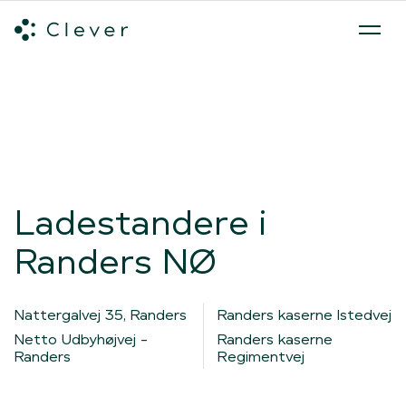
Alle ladeløsninger
Hvilken ladeløsning skal du vælge?
Mød v
Spring navigation over
Ladestandere i
Randers NØ
Nattergalvej 35, Randers
Randers kaserne Istedvej
Netto Udbyhøjvej -
Randers kaserne
Randers
Regimentvej