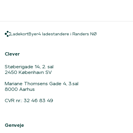
Ladekort
Byer
4 ladestandere i
Ladekort
Byer
4 ladestandere i Randers NØ
Hjem
Clever
Støberigade 14, 2. sal
2450 København SV
Mariane Thomsens Gade 4, 3.sal
8000 Aarhus
CVR nr.: 32 46 83 49
Genveje