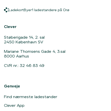
Ladekort
Byer
1 ladestandere på Orø
Ladekort
Byer
1 ladestandere på Orø
Hjem
Clever
Støberigade 14, 2. sal
2450 København SV
Mariane Thomsens Gade 4, 3.sal
8000 Aarhus
CVR nr.: 32 46 83 49
Genveje
Find nærmeste ladestander
Clever App