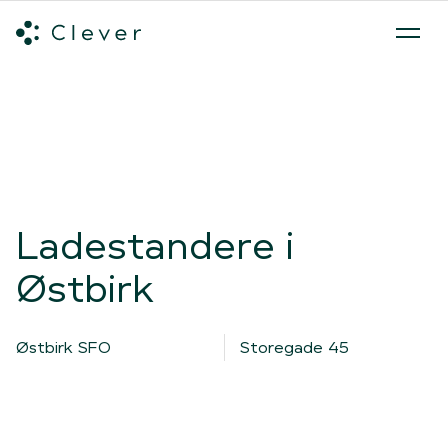
Alle ladeløsninger
Hvilken ladeløsning skal du vælge?
Mød v
Spring navigation over
Ladestandere i
Østbirk
Østbirk SFO
Storegade 45