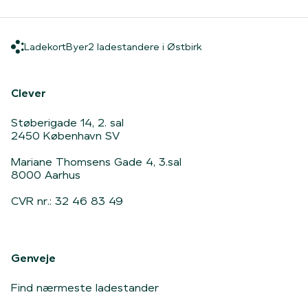
Ladekort
Byer
2 ladestandere i Østbi
Ladekort
Byer
2 ladestandere i Østbirk
Hjem
Clever
Støberigade 14, 2. sal
2450 København SV
Mariane Thomsens Gade 4, 3.sal
8000 Aarhus
CVR nr.: 32 46 83 49
Genveje
Find nærmeste ladestander