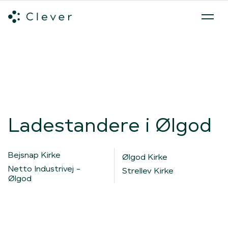
Alle ladeløsninger
Hvilken ladeløsning skal du vælge?
Mød v
Spring navigation over
Ladestandere i Ølgod
Bejsnap Kirke
Ølgod Kirke
Netto Industrivej -
Strellev Kirke
Ølgod