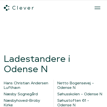
Alle ladeløsninger
Hvilken ladeløsning skal du vælge?
Mød v
Spring navigation over
Ladestandere i
Odense N
Hans Christian Andersen
Netto Bogensevej -
Lufthavn
Odense N
Næsby Sognegård
Søhusskolen - Odense N
Næsbyhoved-Broby
Søhustoften 61 -
Kirke
Odense N