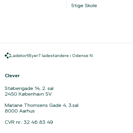
Stige Skole
Ladekort
Byer
7 ladestandere i O
Ladekort
Byer
7 ladestandere i Odense N
Hjem
Clever
Støberigade 14, 2. sal
2450 København SV
Mariane Thomsens Gade 4, 3.sal
8000 Aarhus
CVR nr.: 32 46 83 49