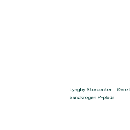
ores forhandlere
Clever One med ladeboks
Fri opladning
Lyngby Storcenter - Øvre 
Sandkrogen P-plads