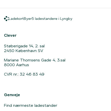
Ladekort
Byer
5 ladestandere i Lyngb
Ladekort
Byer
5 ladestandere i Lyngby
Hjem
Clever
Støberigade 14, 2. sal
2450 København SV
Mariane Thomsens Gade 4, 3.sal
8000 Aarhus
CVR nr.: 32 46 83 49
Genveje
Find nærmeste ladestander