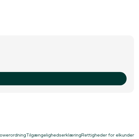
lowerordning
Tilgængelighedserklæring
Rettigheder for elkunder