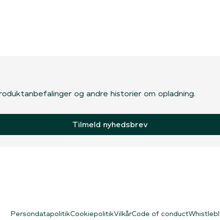
, produktanbefalinger og andre historier om opladning.
Tilmeld nyhedsbrev
Persondatapolitik
Cookiepolitik
Vilkår
Code of conduct
Whistleb