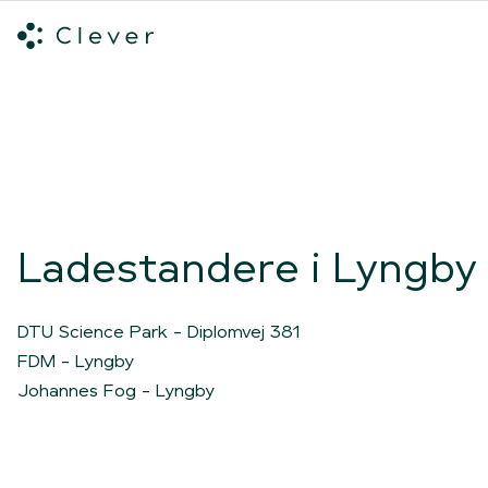
Alle ladeløsninger
Hvilken ladeløsning skal du vælge?
Mød v
Spring navigation over
Ladestandere i Lyngby
DTU Science Park - Diplomvej 381
FDM - Lyngby
Johannes Fog - Lyngby