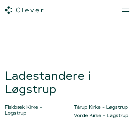
Alle ladeløsninger
Hvilken ladeløsning skal du vælge?
Mød v
Spring navigation over
Ladestandere i
Løgstrup
Fiskbæk Kirke -
Tårup Kirke - Løgstrup
Løgstrup
Vorde Kirke - Løgstrup