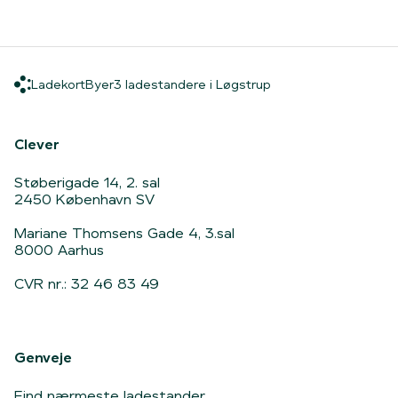
Ladekort
Byer
3 ladestandere i Løg
Ladekort
Byer
3 ladestandere i Løgstrup
Hjem
Clever
Støberigade 14, 2. sal
2450 København SV
Mariane Thomsens Gade 4, 3.sal
8000 Aarhus
CVR nr.: 32 46 83 49
Genveje
Find nærmeste ladestander