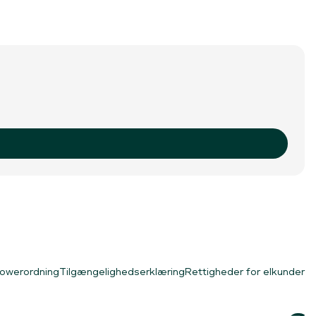
lowerordning
Tilgængelighedserklæring
Rettigheder for elkunder