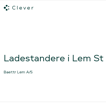
Alle ladeløsninger
Hvilken ladeløsning skal du vælge?
Mød v
Spring navigation over
Ladestandere i Lem St
Baettr Lem A/S