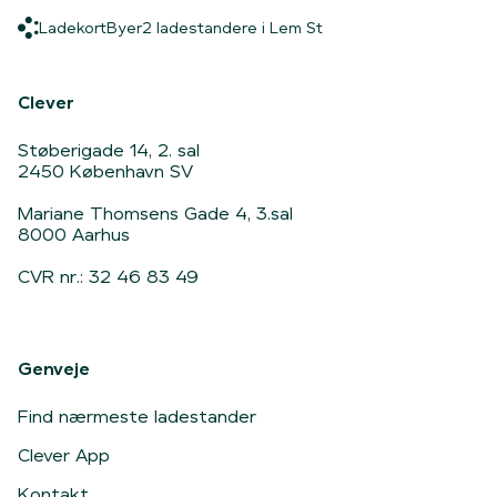
Ladekort
Byer
2 ladestandere i Lem S
Ladekort
Byer
2 ladestandere i Lem St
Hjem
Clever
Støberigade 14, 2. sal
2450 København SV
Mariane Thomsens Gade 4, 3.sal
8000 Aarhus
CVR nr.: 32 46 83 49
Genveje
Find nærmeste ladestander
Clever App
Kontakt