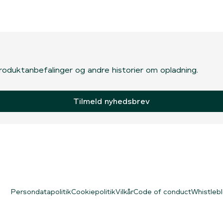
, produktanbefalinger og andre historier om opladning.
Tilmeld nyhedsbrev
Persondatapolitik
Cookiepolitik
Vilkår
Code of conduct
Whistleb