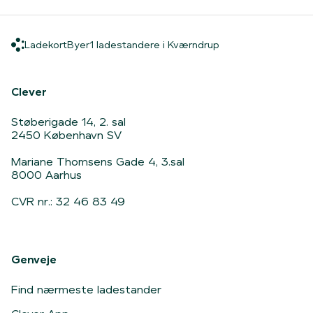
Ladekort
Byer
1 ladestandere i K
Ladekort
Byer
1 ladestandere i Kværndrup
Hjem
Clever
Støberigade 14, 2. sal
2450 København SV
Mariane Thomsens Gade 4, 3.sal
8000 Aarhus
CVR nr.: 32 46 83 49
Genveje
Find nærmeste ladestander