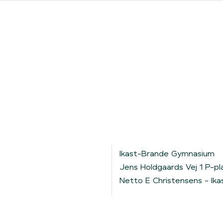
ores forhandlere
Clever One med ladeboks
Fri opladning
Ikast-Brande Gymnasium
Jens Holdgaards Vej 1 P-pl
Netto E Christensens - Ika