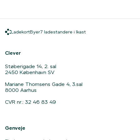
Ladekort
Byer
7 ladestandere i Ikast
Ladekort
Byer
7 ladestandere i Ikast
Hjem
Clever
Støberigade 14, 2. sal
2450 København SV
Mariane Thomsens Gade 4, 3.sal
8000 Aarhus
CVR nr.: 32 46 83 49
Genveje