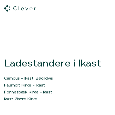
Alle ladeløsninger
Hvilken ladeløsning skal du vælge?
Mød v
Spring navigation over
Ladestandere i Ikast
Campus - Ikast, Bøgildvej
Faurholt Kirke - Ikast
Fonnesbæk Kirke - Ikast
Ikast Østre Kirke