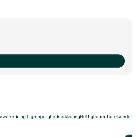
lowerordning
Tilgængelighedserklæring
Rettigheder for elkunder