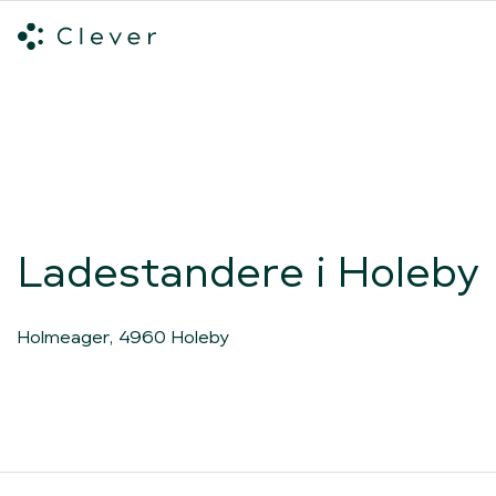
Alle ladeløsninger
Hvilken ladeløsning skal du vælge?
Mød v
Spring navigation over
Ladestandere i Holeby
Holmeager, 4960 Holeby