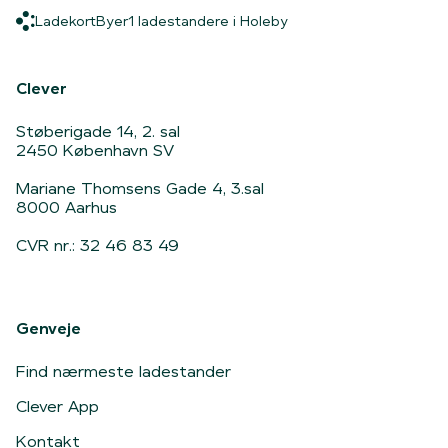
Ladekort
Byer
1 ladestandere i Holeby
Ladekort
Byer
1 ladestandere i Holeby
Hjem
Clever
Støberigade 14, 2. sal
2450 København SV
Mariane Thomsens Gade 4, 3.sal
8000 Aarhus
CVR nr.: 32 46 83 49
Genveje
Find nærmeste ladestander
Clever App
Kontakt