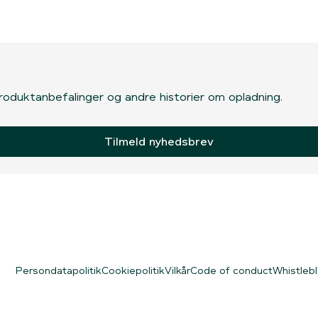
, produktanbefalinger og andre historier om opladning.
Tilmeld nyhedsbrev
Persondatapolitik
Cookiepolitik
Vilkår
Code of conduct
Whistleb