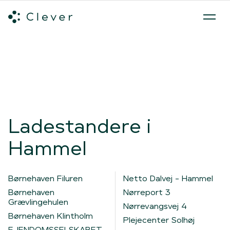
Alle ladeløsninger
Hvilken ladeløsning skal du vælge?
Mød v
Spring navigation over
Ladestandere i
Hammel
Børnehaven Filuren
Netto Dalvej - Hammel
Børnehaven
Nørreport 3
Grævlingehulen
Nørrevangsvej 4
Børnehaven Klintholm
Plejecenter Solhøj
EJENDOMSSELSKABET