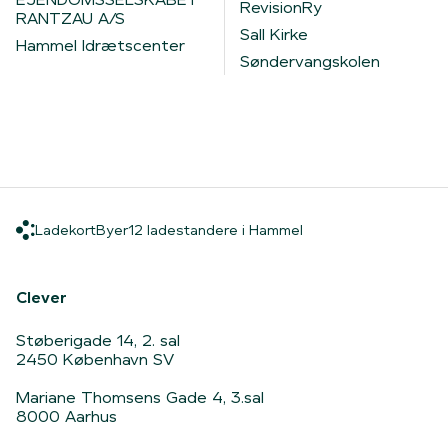
RevisionRy
RANTZAU A/S
Sall Kirke
Hammel Idrætscenter
Søndervangskolen
Ladekort
Byer
12 ladestandere i Ha
Ladekort
Byer
12 ladestandere i Hammel
Hjem
Clever
Støberigade 14, 2. sal
2450 København SV
Mariane Thomsens Gade 4, 3.sal
8000 Aarhus