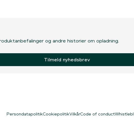
, produktanbefalinger og andre historier om opladning.
Tilmeld nyhedsbrev
Persondatapolitik
Cookiepolitik
Vilkår
Code of conduct
Whistleb