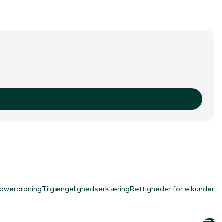
lowerordning
Tilgængelighedserklæring
Rettigheder for elkunder