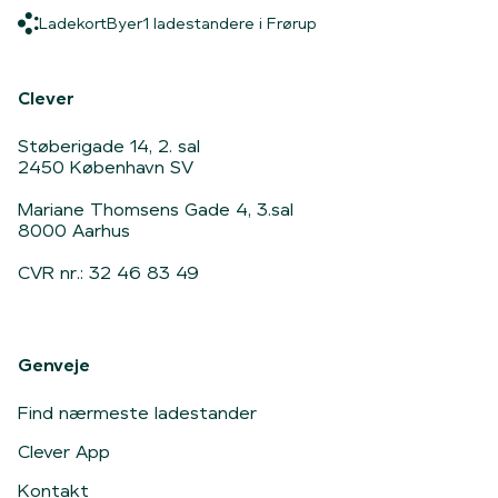
Ladekort
Byer
1 ladestandere i Frørup
Ladekort
Byer
1 ladestandere i Frørup
Hjem
Clever
Støberigade 14, 2. sal
2450 København SV
Mariane Thomsens Gade 4, 3.sal
8000 Aarhus
CVR nr.: 32 46 83 49
Genveje
Find nærmeste ladestander
Clever App
Kontakt