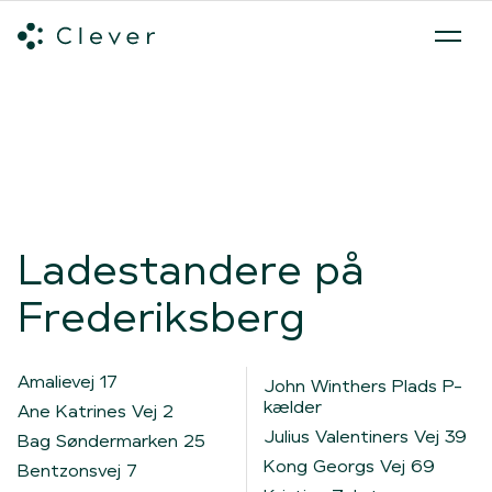
Alle ladeløsninger
Hvilken ladeløsning skal du vælge?
Mød v
Spring navigation over
Ladestandere på
Frederiksberg
Amalievej 17
John Winthers Plads P-
kælder
Ane Katrines Vej 2
Julius Valentiners Vej 39
Bag Søndermarken 25
Kong Georgs Vej 69
Bentzonsvej 7