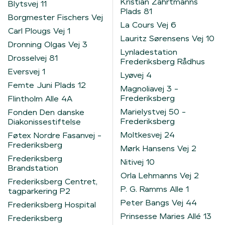
Kristian Zahrtmanns
Blytsvej 11
Plads 81
Borgmester Fischers Vej
La Cours Vej 6
Carl Plougs Vej 1
Lauritz Sørensens Vej 10
Dronning Olgas Vej 3
Lynladestation
Drosselvej 81
Frederiksberg Rådhus
Eversvej 1
Lyøvej 4
Femte Juni Plads 12
Magnoliavej 3 -
Frederiksberg
Flintholm Alle 4A
Marielystvej 50 -
Fonden Den danske
Frederiksberg
Diakonissestiftelse
Moltkesvej 24
Føtex Nordre Fasanvej -
Frederiksberg
Mørk Hansens Vej 2
Frederiksberg
Nitivej 10
Brandstation
Orla Lehmanns Vej 2
Frederiksberg Centret,
P. G. Ramms Alle 1
tagparkering P2
Peter Bangs Vej 44
Frederiksberg Hospital
Prinsesse Maries Allé 13
Frederiksberg