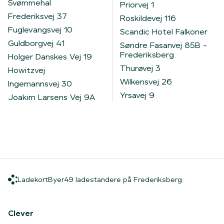
Svømmehal
Priorvej 1
Frederiksvej 37
Roskildevej 116
Fuglevangsvej 10
Scandic Hotel Falkoner
Guldborgvej 41
Søndre Fasanvej 85B -
Frederiksberg
Holger Danskes Vej 19
Thurøvej 3
Howitzvej
Wilkensvej 26
Ingemannsvej 30
Yrsavej 9
Joakim Larsens Vej 9A
Ladekort
Byer
49 ladestan
Ladekort
Byer
49 ladestandere på Frederiksberg
Hjem
Clever