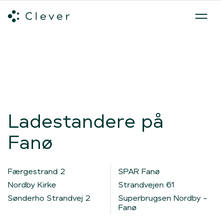
Alle ladeløsninger
Hvilken ladeløsning skal du vælge?
Mød v
Spring navigation over
Ladestandere på
Fanø
Færgestrand 2
SPAR Fanø
Nordby Kirke
Strandvejen 61
Sønderho Strandvej 2
Superbrugsen Nordby -
Fanø