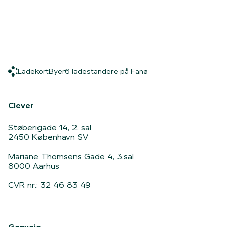
Ladekort
Byer
6 ladestandere på Fan
Ladekort
Byer
6 ladestandere på Fanø
Hjem
Clever
Støberigade 14, 2. sal
2450 København SV
Mariane Thomsens Gade 4, 3.sal
8000 Aarhus
CVR nr.: 32 46 83 49