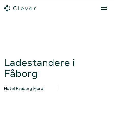
Alle ladeløsninger
Hvilken ladeløsning skal du vælge?
Mød v
Spring navigation over
Ladestandere i
Fåborg
Hotel Faaborg Fjord