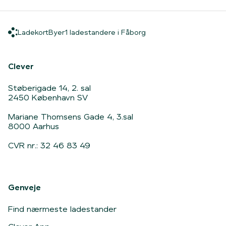
Ladekort
Byer
1 ladestandere i Fåbor
Ladekort
Byer
1 ladestandere i Fåborg
Hjem
Clever
Støberigade 14, 2. sal
2450 København SV
Mariane Thomsens Gade 4, 3.sal
8000 Aarhus
CVR nr.: 32 46 83 49
Genveje
Find nærmeste ladestander