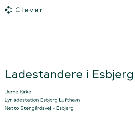
Alle ladeløsninger
Hvilken ladeløsning skal du vælge?
Mød v
Spring navigation over
Ladestandere i Esbjerg
Jerne Kirke
Lynladestation Esbjerg Lufthavn
Netto Stengårdsvej - Esbjerg