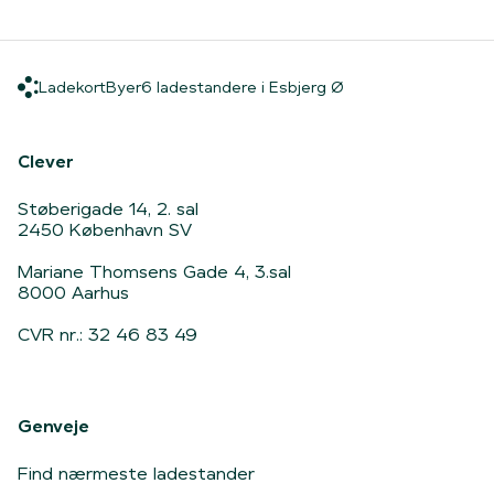
Ladekort
Byer
6 ladestandere i Es
Ladekort
Byer
6 ladestandere i Esbjerg Ø
Hjem
Clever
Støberigade 14, 2. sal
2450 København SV
Mariane Thomsens Gade 4, 3.sal
8000 Aarhus
CVR nr.: 32 46 83 49
Genveje
Find nærmeste ladestander