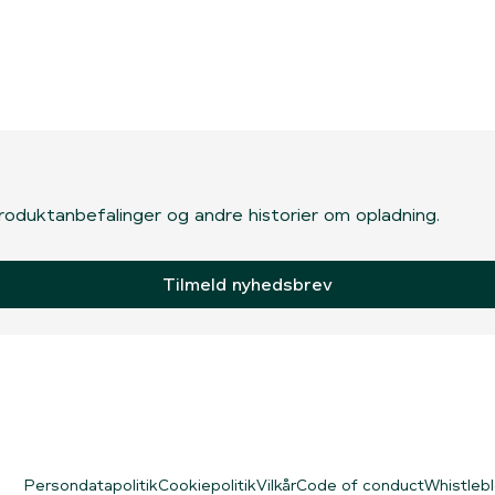
, produktanbefalinger og andre historier om opladning.
Tilmeld nyhedsbrev
Persondatapolitik
Cookiepolitik
Vilkår
Code of conduct
Whistleb