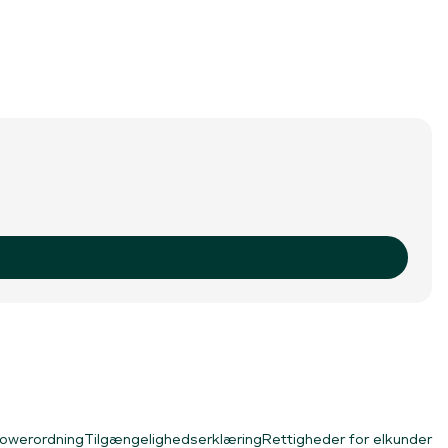
lowerordning
Tilgængelighedserklæring
Rettigheder for elkunder