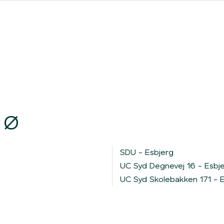
ores forhandlere
Clever One med ladeboks
Fri opladning
 Ø
SDU - Esbjerg
UC Syd Degnevej 16 - Esbj
UC Syd Skolebakken 171 - 