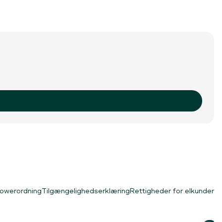
lowerordning
Tilgængelighedserklæring
Rettigheder for elkunder