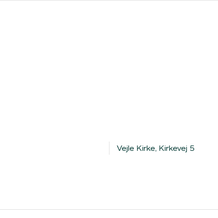
ores forhandlere
Clever One med ladeboks
Fri opladning
Vejle Kirke, Kirkevej 5