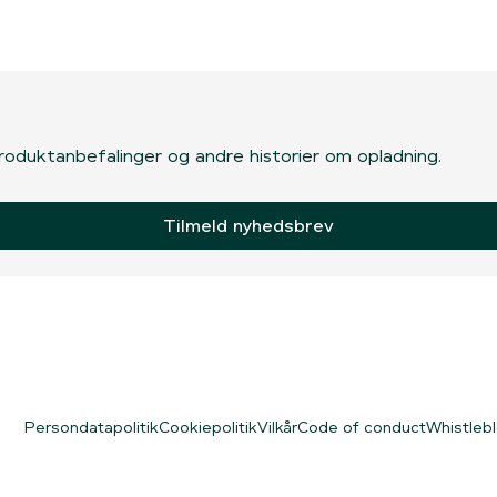
, produktanbefalinger og andre historier om opladning.
Tilmeld nyhedsbrev
Persondatapolitik
Cookiepolitik
Vilkår
Code of conduct
Whistleb