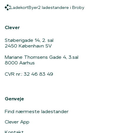
Ladekort
Byer
2 ladestandere i Broby
Ladekort
Byer
2 ladestandere i Broby
Hjem
Clever
Støberigade 14, 2. sal
2450 København SV
Mariane Thomsens Gade 4, 3.sal
8000 Aarhus
CVR nr.: 32 46 83 49
Genveje
Find nærmeste ladestander
Clever App
Kontakt