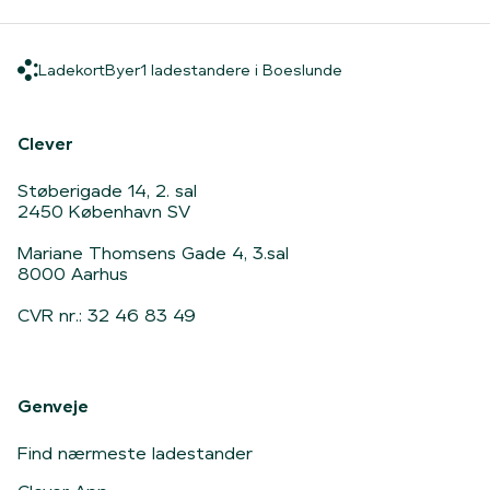
Ladekort
Byer
1 ladestandere i Bo
Ladekort
Byer
1 ladestandere i Boeslunde
Hjem
Clever
Støberigade 14, 2. sal
2450 København SV
Mariane Thomsens Gade 4, 3.sal
8000 Aarhus
CVR nr.: 32 46 83 49
Genveje
Find nærmeste ladestander