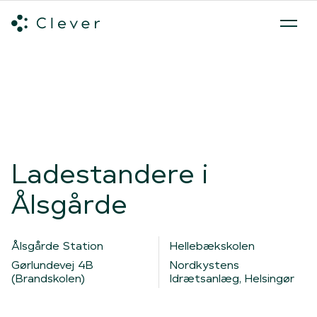
Alle ladeløsninger
Hvilken ladeløsning skal du vælge?
Mød v
Spring navigation over
Ladestandere i
Ålsgårde
Ålsgårde Station
Hellebækskolen
Gørlundevej 4B
Nordkystens
(Brandskolen)
Idrætsanlæg, Helsingør