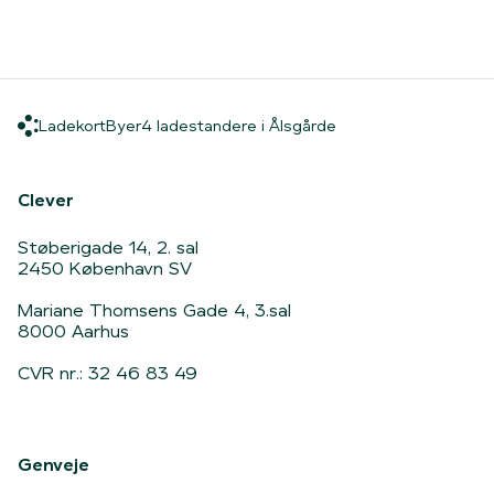
Ladekort
Byer
4 ladestandere i Åls
Ladekort
Byer
4 ladestandere i Ålsgårde
Hjem
Clever
Støberigade 14, 2. sal
2450 København SV
Mariane Thomsens Gade 4, 3.sal
8000 Aarhus
CVR nr.: 32 46 83 49
Genveje