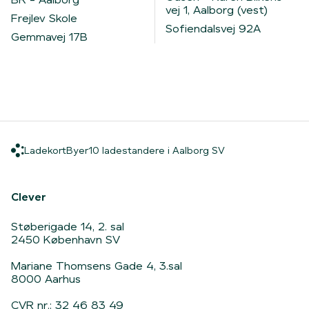
vej 1, Aalborg (vest)
Frejlev Skole
Sofiendalsvej 92A
Gemmavej 17B
Ladekort
Byer
10 ladestandere i
Ladekort
Byer
10 ladestandere i Aalborg SV
Hjem
Clever
Støberigade 14, 2. sal
2450 København SV
Mariane Thomsens Gade 4, 3.sal
8000 Aarhus
CVR nr.: 32 46 83 49