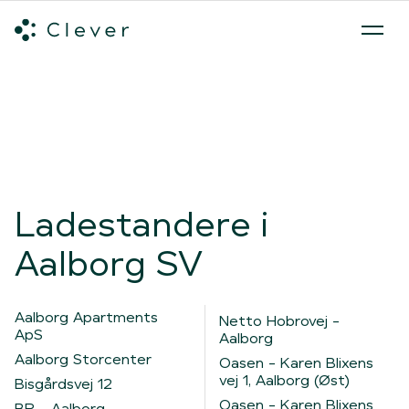
Alle ladeløsninger
Hvilken ladeløsning skal du vælge?
Mød v
Spring navigation over
Ladestandere i
Aalborg SV
Aalborg Apartments
Netto Hobrovej -
ApS
Aalborg
Aalborg Storcenter
Oasen - Karen Blixens
vej 1, Aalborg (Øst)
Bisgårdsvej 12
Oasen - Karen Blixens
BR - Aalborg