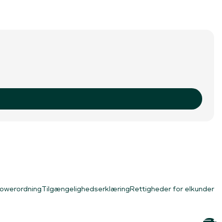
lowerordning
Tilgængelighedserklæring
Rettigheder for elkunder