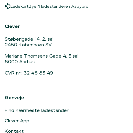
Ladekort
Byer
1 ladestandere i Aaby
Ladekort
Byer
1 ladestandere i Aabybro
Hjem
Clever
Støberigade 14, 2. sal
2450 København SV
Mariane Thomsens Gade 4, 3.sal
8000 Aarhus
CVR nr.: 32 46 83 49
Genveje
Find nærmeste ladestander
Clever App
Kontakt