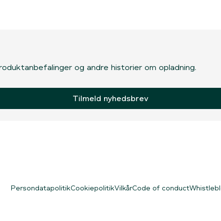
, produktanbefalinger og andre historier om opladning.
Tilmeld nyhedsbrev
Persondatapolitik
Cookiepolitik
Vilkår
Code of conduct
Whistleb