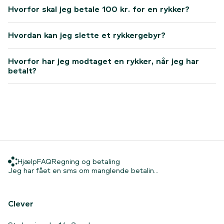
Hvorfor skal jeg betale 100 kr. for en rykker?
Hvordan kan jeg slette et rykkergebyr?
Hvorfor har jeg modtaget en rykker, når jeg har
betalt?
Hjælp
FAQ
Regning og betaling
Hjælp
FAQ
Regning og betaling
Hjem
Jeg har fået en sm
Jeg har fået en sms om manglende betalin...
Clever