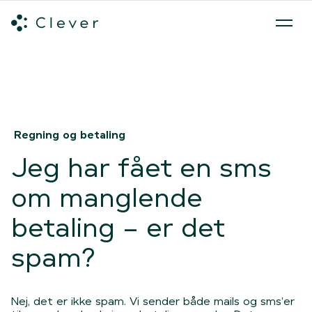
Alle ladeløsninger
Hvilken ladeløsning skal du vælge?
Mød v
Spring navigation over
Regning og betaling
Jeg har fået en sms
om manglende
betaling – er det
spam?
Nej, det er ikke spam. Vi sender både mails og sms’er