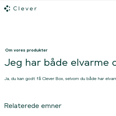
Alle ladeløsninger
Hvilken ladeløsning skal du vælge?
Mød v
Spring navigation over
Om vores produkter
Jeg har både elvarme og
Ja, du kan godt få Clever Box, selvom du både har elvarm
Relaterede emner