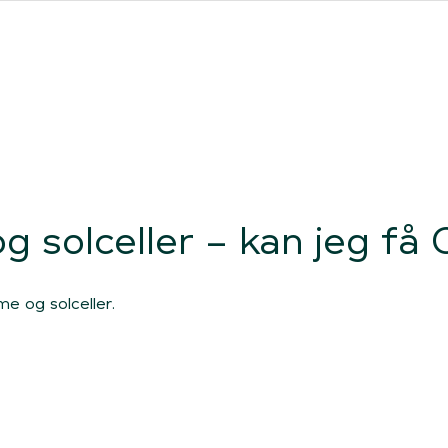
ores forhandlere
Clever One med ladeboks
Fri opladning
 solceller – kan jeg få 
e og solceller.