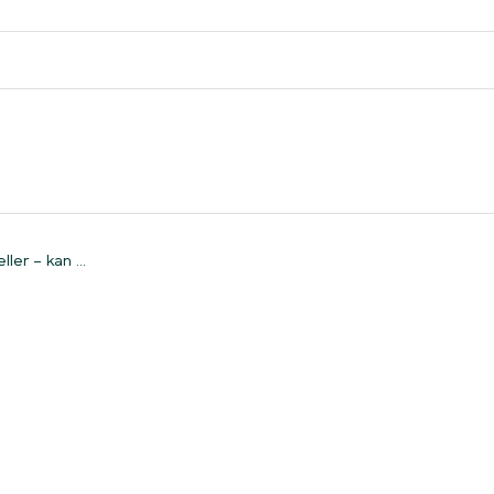
Jeg har både elvarme og solceller – kan jeg få Clever
er – kan ...