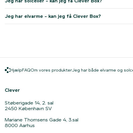
Jeg har solceller - kan jeg få Clever Box?
Jeg har elvarme - kan jeg få Clever Box?
Hjælp
FAQ
Om vores produkter
Hjælp
FAQ
Om vores produkter
Jeg har både elvarme og solcell
Hjem
Clever
Støberigade 14, 2. sal
2450 København SV
Mariane Thomsens Gade 4, 3.sal
8000 Aarhus