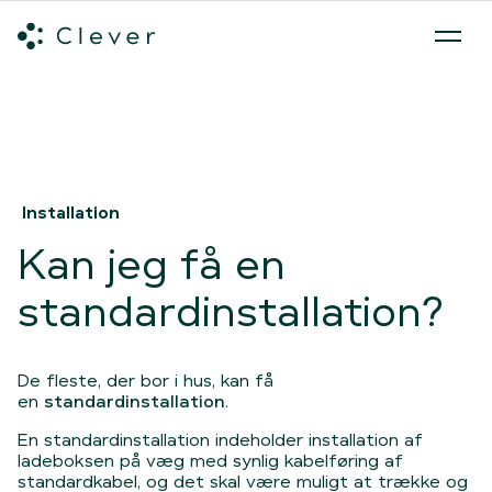
Alle ladeløsninger
Hvilken ladeløsning skal du vælge?
Mød v
Spring navigation over
Installation
Kan jeg få en
standardinstallation?
De fleste, der bor i hus, kan få
en
standardinstallation
.
En standardinstallation indeholder installation af
ladeboksen på væg med synlig kabelføring af
standardkabel, og det skal være muligt at trække og