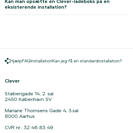
Kan man opsætte en Clever-ladeboks på en
eksisterende installation?
Hjælp
FAQ
Installation
Kan j
Hjælp
FAQ
Installation
Kan jeg få en standardinstallation?
Hjem
Clever
Støberigade 14, 2. sal
2450 København SV
Mariane Thomsens Gade 4, 3.sal
8000 Aarhus
CVR nr.: 32 46 83 49