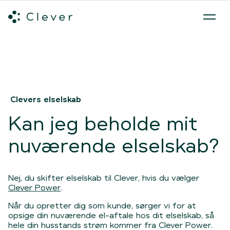
Alle ladeløsninger
Hvilken ladeløsning skal du vælge?
Mød v
Spring navigation over
Clevers elselskab
Kan jeg beholde mit
nuværende elselskab?
Nej, du skifter elselskab til Clever, hvis du vælger
Clever Power
.
Når du opretter dig som kunde, sørger vi for at
opsige din nuværende el-aftale hos dit elselskab, så
hele din husstands strøm kommer fra Clever Power.