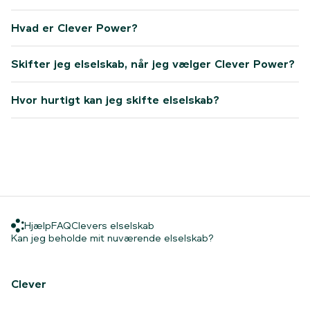
Hvad er Clever Power?
Skifter jeg elselskab, når jeg vælger Clever Power?
Hvor hurtigt kan jeg skifte elselskab?
Hjælp
FAQ
Clevers elselskab
Hjælp
FAQ
Clevers elselskab
Hjem
Kan jeg beholde mit
Kan jeg beholde mit nuværende elselskab?
Clever