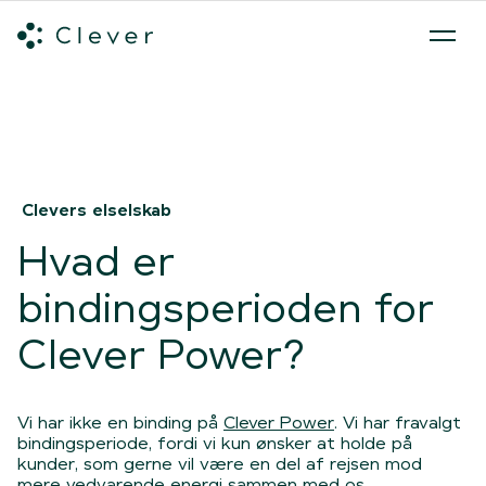
Alle ladeløsninger
Hvilken ladeløsning skal du vælge?
Mød v
Spring navigation over
Clevers elselskab
Hvad er
bindingsperioden for
Clever Power?
Vi har ikke en binding på
Clever Power
. Vi har fravalgt
bindingsperiode, fordi vi kun ønsker at holde på
kunder, som gerne vil være en del af rejsen mod
mere vedvarende energi sammen med os.