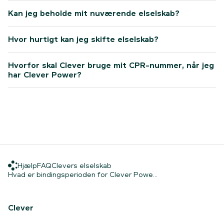
Kan jeg beholde mit nuværende elselskab?
Hvor hurtigt kan jeg skifte elselskab?
Hvorfor skal Clever bruge mit CPR-nummer, når jeg
har Clever Power?
Hjælp
FAQ
Clevers elselskab
Hjælp
FAQ
Clevers elselskab
Hjem
Hvad er bindingspe
Hvad er bindingsperioden for Clever Powe...
Clever