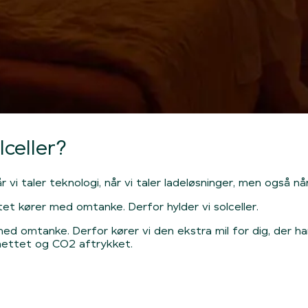
lceller?
vi taler teknologi, når vi taler ladeløsninger, men også når
tet kører med omtanke. Derfor hylder vi solceller.
d omtanke. Derfor kører vi den ekstra mil for dig, der har s
lnettet og CO2 aftrykket.