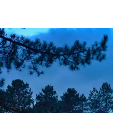
ores forhandlere
Clever One med ladeboks
Fri opladning