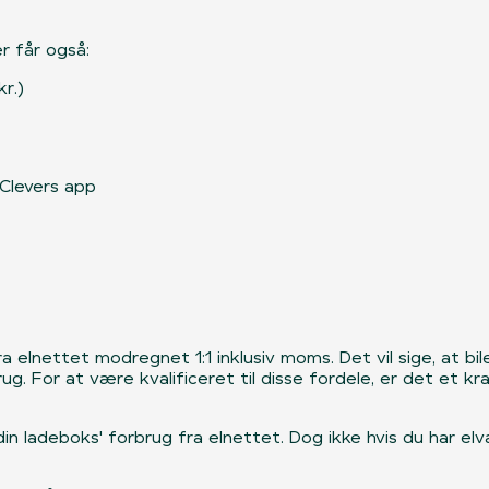
r får også:
r.)
 Clevers app
a elnettet modregnet 1:1 inklusiv moms. Det vil sige, at b
 For at være kvalificeret til disse fordele, er det et krav,
in ladeboks' forbrug fra elnettet. Dog ikke hvis du har el