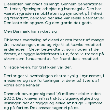
Dieselbilen har bragt os langt. Gennem generationer.
Til ferier, flytninger, arbejde og hverdagsliv. Den har
været rygraden i mobiliteten og symbolet på frihed
og fremdrift, dengang der ikke var reelle alternativer.
Den løste sin opgave. Og den gjorde det godt.
Men Danmark har rykket sig.
Elbilernes overhaling af diesel er resultatet af mange
års investeringer, mod og vilje til at tænke mobilitet
anderledes. I Clever begyndte vi, som nogen af de
første, at bygge ladeinfrastruktur, fordi vi troede på
strøm som fundamentet for fremtidens mobilitet.
Vi lagde vejen, før trafikken var der.
Derfor gør vi overhalingen ekstra synlig. I byrummet, i
medierne og i de fortællinger, vi deler på tværs af
vores egne kanaler.
Danmark bevæger sig mod 1,6 millioner elbiler inden
2030. Det kræver infrastruktur, tilgængelighed og
løsninger, der er trygge og enkle at bruge – hjemme
og på farten. Det ansvar tager vi på os.