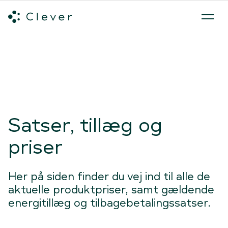
Alle ladeløsninger
Hvilken ladeløsning skal du vælge?
Mød v
Spring navigation over
Satser, tillæg og
priser
Her på siden finder du vej ind til alle de
aktuelle produktpriser, samt gældende
energitillæg og tilbagebetalingssatser.